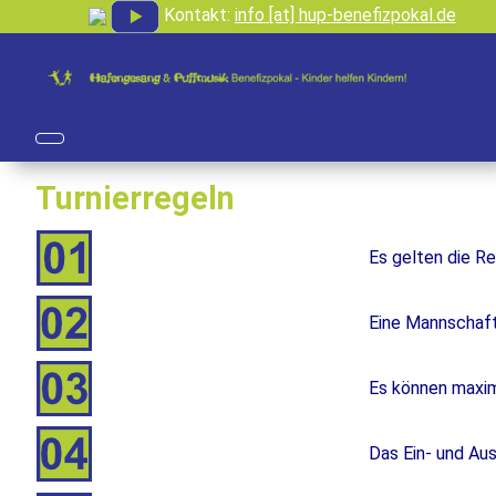
Kontakt:
info [at] hup-benefizpokal.de
Turnierregeln
Es gelten die R
Eine Mannschaft
Es können maxim
Das Ein- und Aus