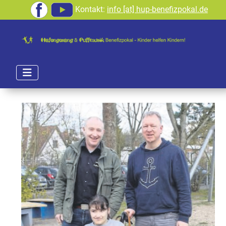
Kontakt:
info [at] hup-benefizpokal.de