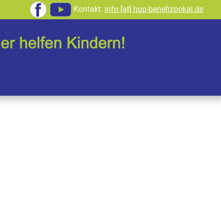
Kontakt:
info [at] hup-benefizpokal.de